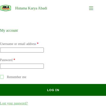
Skip
to
Hutama Karya Abadi
content
My account
Required
Username or email address
*
Required
Password
*
Remember me
LOG IN
Lost your password?