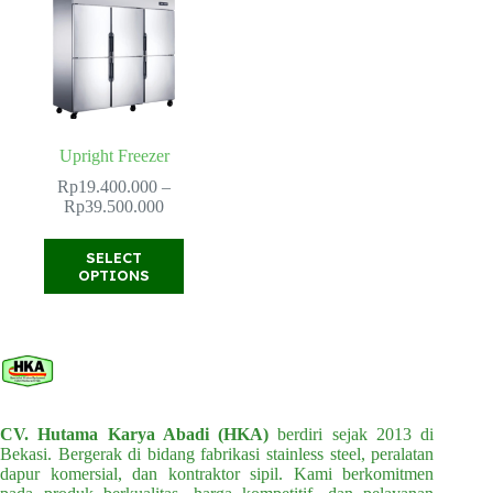
Upright Freezer
Rp
19.400.000
–
Price
Rp
39.500.000
range:
Rp19.400.000
This
SELECT
through
product
OPTIONS
Rp39.500.000
has
multiple
variants.
The
options
may
be
chosen
CV. Hutama Karya Abadi (HKA)
berdiri sejak 2013 di
on
Bekasi. Bergerak di bidang fabrikasi stainless steel, peralatan
the
dapur komersial, dan kontraktor sipil. Kami berkomitmen
product