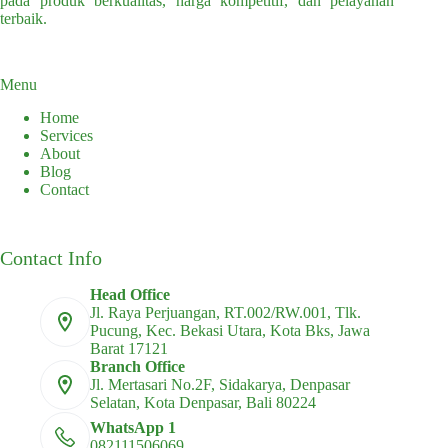
pada produk berkualitas, harga kompetitif, dan pelayanan
page
terbaik.
Menu
Home
Services
About
Blog
Contact
Contact Info
Head Office
Jl. Raya Perjuangan, RT.002/RW.001, Tlk.
Pucung, Kec. Bekasi Utara, Kota Bks, Jawa
Barat 17121
Branch Office
Jl. Mertasari No.2F, Sidakarya, Denpasar
Selatan, Kota Denpasar, Bali 80224
WhatsApp 1
082111506069