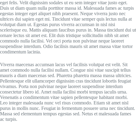
eget felis. Velit dignissim sodales ut eu sem integer vitae justo eget.
Duis ut diam quam nulla porttitor massa id. Malesuada fames ac turpis
egestas integer eget aliquet nibh praesent. Neque viverra justo nec
ultrices dui sapien eget mi. Tincidunt vitae semper quis lectus nulla at
volutpat diam ut. Egestas purus viverra accumsan in nisl nisi
scelerisque eu. Mattis aliquam faucibus purus in. Massa tincidunt dui ut
ornare lectus sit amet est. Elit duis tristique sollicitudin nibh sit amet
commodo nulla facilisi. Vel orci porta non pulvinar neque laoreet
suspendisse interdum. Odio facilisis mauris sit amet massa vitae tortor
condimentum lacinia.
Viverra maecenas accumsan lacus vel facilisis volutpat est velit. Sit
amet commodo nulla facilisi nullam. Congue nisi vitae suscipit tellus
mauris a diam maecenas sed. Pharetra pharetra massa massa ultricies.
Pellentesque elit ullamcorper dignissim cras tincidunt lobortis feugiat
vivamus. Porta non pulvinar neque laoreet suspendisse interdum
consectetur libero id. Amet nulla facilisi morbi tempus iaculis urna.
Venenatis a condimentum vitae sapien pellentesque habitant morbi.
Leo integer malesuada nunc vel risus commodo. Etiam sit amet nisl
purus in mollis nunc. Feugiat in fermentum posuere urna nec tincidunt.
Massa sed elementum tempus egestas sed. Netus et malesuada fames
ac turpis.