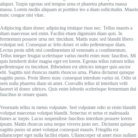
aliquet. Turpis egestas sed tempus urna et pharetra pharetra massa
massa. Lorem mollis aliquam ut porttitor leo a diam sollicitudin. Mauris
nunc congue nisi vitae.
Adipiscing diam donec adipiscing tristique risus nec. Tellus mauris a
diam maecenas sed enim. Facilisi etiam dignissim diam quis. In
fermentum posuere urna nec tincidunt. Mattis nunc sed blandit libero
volutpat sed. Consequat ac felis donec et odio pellentesque diam.
Lectus proin nibh nisl condimentum id venenatis a condimentum.
Tellus integer feugiat scelerisque varius morbi enim nunc faucibus. Mi
quis hendrerit dolor magna eget est lorem. Egestas tellus rutrum tellus
pellentesque eu tincidunt. Bibendum est ultricies integer quis auctor
elit. Sagittis nisl rhoncus mattis rhoncus urna. Platea dictumst quisque
sagittis purus. Proin libero nunc consequat interdum varius sit. Odio ut
sem nulla pharetra diam sit amet. Convallis tellus id interdum velit
laoreet id donec ultrices. Quis enim lobortis scelerisque fermentum dui
faucibus in ornare quam.
Venenatis tellus in metus vulputate. Sed vulputate odio ut enim blandit
volutpat maecenas volutpat blandit. Senectus et netus et malesuada
fames ac turpis. Lacus suspendisse faucibus interdum posuere lorem
ipsum. Mattis rhoncus urna neque viverra justo nec. Dictumst quisque
sagittis purus sit amet volutpat consequat mauris. Fringilla est
ullamcorper eget nulla facilisi etiam. Ullamcorper sit amet risus nullam