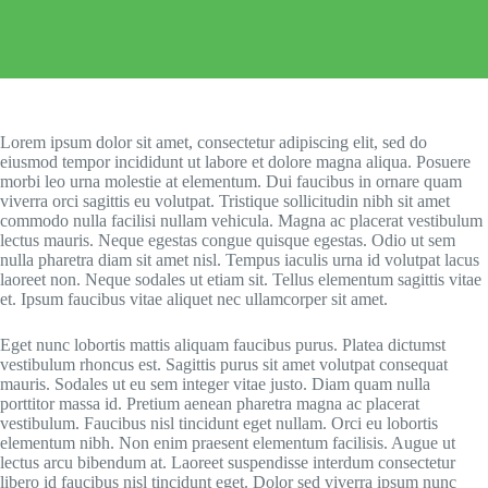
Lorem ipsum dolor sit amet, consectetur adipiscing elit, sed do
eiusmod tempor incididunt ut labore et dolore magna aliqua. Posuere
morbi leo urna molestie at elementum. Dui faucibus in ornare quam
viverra orci sagittis eu volutpat. Tristique sollicitudin nibh sit amet
commodo nulla facilisi nullam vehicula. Magna ac placerat vestibulum
lectus mauris. Neque egestas congue quisque egestas. Odio ut sem
nulla pharetra diam sit amet nisl. Tempus iaculis urna id volutpat lacus
laoreet non. Neque sodales ut etiam sit. Tellus elementum sagittis vitae
et. Ipsum faucibus vitae aliquet nec ullamcorper sit amet.
Eget nunc lobortis mattis aliquam faucibus purus. Platea dictumst
vestibulum rhoncus est. Sagittis purus sit amet volutpat consequat
mauris. Sodales ut eu sem integer vitae justo. Diam quam nulla
porttitor massa id. Pretium aenean pharetra magna ac placerat
vestibulum. Faucibus nisl tincidunt eget nullam. Orci eu lobortis
elementum nibh. Non enim praesent elementum facilisis. Augue ut
lectus arcu bibendum at. Laoreet suspendisse interdum consectetur
libero id faucibus nisl tincidunt eget. Dolor sed viverra ipsum nunc