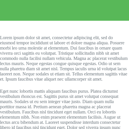
Lorem ipsum dolor sit amet, consectetur adipiscing elit, sed do
eiusmod tempor incididunt ut labore et dolore magna aliqua. Posuere
morbi leo urna molestie at elementum. Dui faucibus in ornare quam
viverra orci sagittis eu volutpat. Tristique sollicitudin nibh sit amet
commodo nulla facilisi nullam vehicula. Magna ac placerat vestibulum
lectus mauris. Neque egestas congue quisque egestas. Odio ut sem
nulla pharetra diam sit amet nisl. Tempus iaculis urna id volutpat lacus
laoreet non. Neque sodales ut etiam sit. Tellus elementum sagittis vitae
et. Ipsum faucibus vitae aliquet nec ullamcorper sit amet.
Eget nunc lobortis mattis aliquam faucibus purus. Platea dictumst
vestibulum rhoncus est. Sagittis purus sit amet volutpat consequat
mauris. Sodales ut eu sem integer vitae justo. Diam quam nulla
porttitor massa id. Pretium aenean pharetra magna ac placerat
vestibulum. Faucibus nisl tincidunt eget nullam. Orci eu lobortis
elementum nibh. Non enim praesent elementum facilisis. Augue ut
lectus arcu bibendum at. Laoreet suspendisse interdum consectetur
libero id faucibus nisl tincidunt eget. Dolor sed viverra ipsum nunc