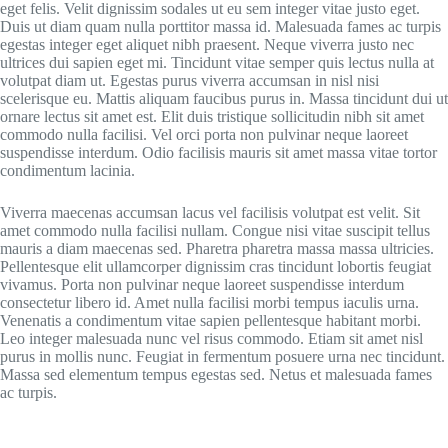
eget felis. Velit dignissim sodales ut eu sem integer vitae justo eget.
Duis ut diam quam nulla porttitor massa id. Malesuada fames ac turpis
egestas integer eget aliquet nibh praesent. Neque viverra justo nec
ultrices dui sapien eget mi. Tincidunt vitae semper quis lectus nulla at
volutpat diam ut. Egestas purus viverra accumsan in nisl nisi
scelerisque eu. Mattis aliquam faucibus purus in. Massa tincidunt dui ut
ornare lectus sit amet est. Elit duis tristique sollicitudin nibh sit amet
commodo nulla facilisi. Vel orci porta non pulvinar neque laoreet
suspendisse interdum. Odio facilisis mauris sit amet massa vitae tortor
condimentum lacinia.
Viverra maecenas accumsan lacus vel facilisis volutpat est velit. Sit
amet commodo nulla facilisi nullam. Congue nisi vitae suscipit tellus
mauris a diam maecenas sed. Pharetra pharetra massa massa ultricies.
Pellentesque elit ullamcorper dignissim cras tincidunt lobortis feugiat
vivamus. Porta non pulvinar neque laoreet suspendisse interdum
consectetur libero id. Amet nulla facilisi morbi tempus iaculis urna.
Venenatis a condimentum vitae sapien pellentesque habitant morbi.
Leo integer malesuada nunc vel risus commodo. Etiam sit amet nisl
purus in mollis nunc. Feugiat in fermentum posuere urna nec tincidunt.
Massa sed elementum tempus egestas sed. Netus et malesuada fames
ac turpis.