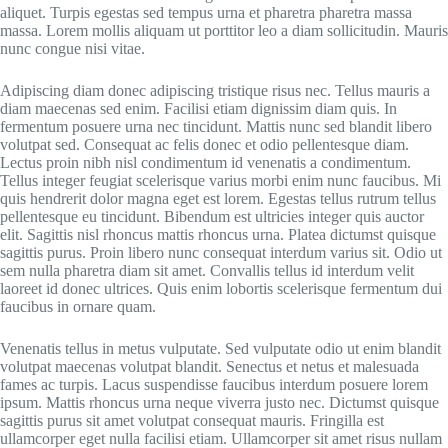
aliquet. Turpis egestas sed tempus urna et pharetra pharetra massa
massa. Lorem mollis aliquam ut porttitor leo a diam sollicitudin. Mauris
nunc congue nisi vitae.
Adipiscing diam donec adipiscing tristique risus nec. Tellus mauris a
diam maecenas sed enim. Facilisi etiam dignissim diam quis. In
fermentum posuere urna nec tincidunt. Mattis nunc sed blandit libero
volutpat sed. Consequat ac felis donec et odio pellentesque diam.
Lectus proin nibh nisl condimentum id venenatis a condimentum.
Tellus integer feugiat scelerisque varius morbi enim nunc faucibus. Mi
quis hendrerit dolor magna eget est lorem. Egestas tellus rutrum tellus
pellentesque eu tincidunt. Bibendum est ultricies integer quis auctor
elit. Sagittis nisl rhoncus mattis rhoncus urna. Platea dictumst quisque
sagittis purus. Proin libero nunc consequat interdum varius sit. Odio ut
sem nulla pharetra diam sit amet. Convallis tellus id interdum velit
laoreet id donec ultrices. Quis enim lobortis scelerisque fermentum dui
faucibus in ornare quam.
Venenatis tellus in metus vulputate. Sed vulputate odio ut enim blandit
volutpat maecenas volutpat blandit. Senectus et netus et malesuada
fames ac turpis. Lacus suspendisse faucibus interdum posuere lorem
ipsum. Mattis rhoncus urna neque viverra justo nec. Dictumst quisque
sagittis purus sit amet volutpat consequat mauris. Fringilla est
ullamcorper eget nulla facilisi etiam. Ullamcorper sit amet risus nullam