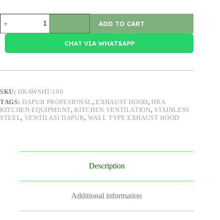
Wall
ADD TO CART
Type
Exhaust
Hood
CHAT VIA WHATSAPP
quantity
SKU:
HKAWSHT-100
TAGS:
DAPUR PROFESIONAL
,
EXHAUST HOOD
,
HKA
KITCHEN EQUIPMENT
,
KITCHEN VENTILATION
,
STAINLESS
STEEL
,
VENTILASI DAPUR
,
WALL TYPE EXHAUST HOOD
Description
Additional information