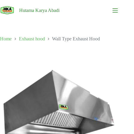
Skip
to
Hutama Karya Abadi
content
Home
Exhaust hood
Wall Type Exhaust Hood