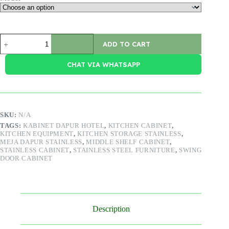
Cabinet
ADD TO CART
Swing
Door
Middle
CHAT VIA WHATSAPP
Shelf
quantity
SKU:
N/A
TAGS:
KABINET DAPUR HOTEL
,
KITCHEN CABINET
,
KITCHEN EQUIPMENT
,
KITCHEN STORAGE STAINLESS
,
MEJA DAPUR STAINLESS
,
MIDDLE SHELF CABINET
,
STAINLESS CABINET
,
STAINLESS STEEL FURNITURE
,
SWING
DOOR CABINET
Description