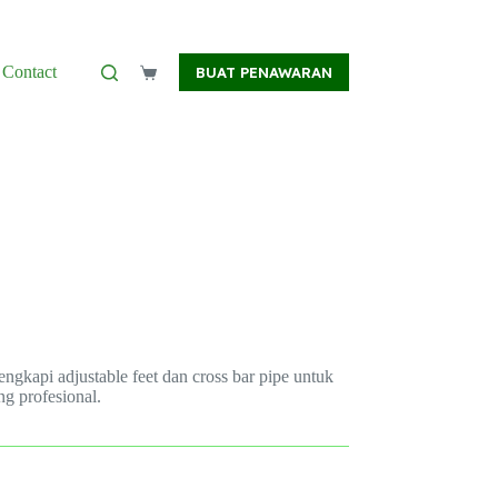
Contact
BUAT PENAWARAN
Shopping
cart
gkapi adjustable feet dan cross bar pipe untuk
ng profesional.