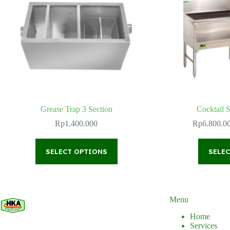
Grease Trap 3 Section
Cocktail S
Rp
1.400.000
Rp
6.800.0
This
SELECT OPTIONS
product
SELE
has
multiple
variants.
The
options
Menu
may
Home
be
Services
chosen