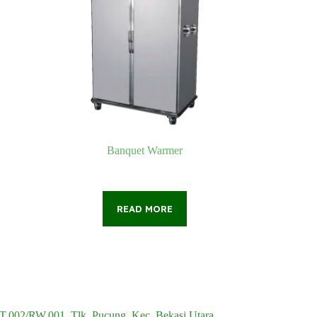
Banquet Warmer
READ MORE
RT.002/RW.001, Tlk. Pucung, Kec. Bekasi Utara,