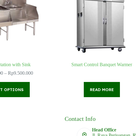
tation with Sink
Smart Control Banquet Warmer
Price
00
–
Rp
9.500.000
range:
Rp6.800.000
This
through
CT OPTIONS
product
READ MORE
Rp9.500.000
has
multiple
variants.
The
options
Contact Info
may
be
Head Office
chosen
Jl. Raya Perjuangan, 