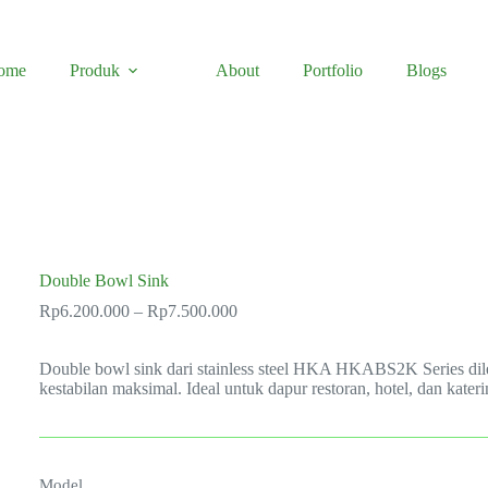
ome
Produk
About
Portfolio
Blogs
Double Bowl Sink
Price
Rp
6.200.000
–
Rp
7.500.000
range:
Rp6.200.000
Double bowl sink dari stainless steel HKA HKABS2K Series dilen
through
kestabilan maksimal. Ideal untuk dapur restoran, hotel, dan kateri
Rp7.500.000
Model