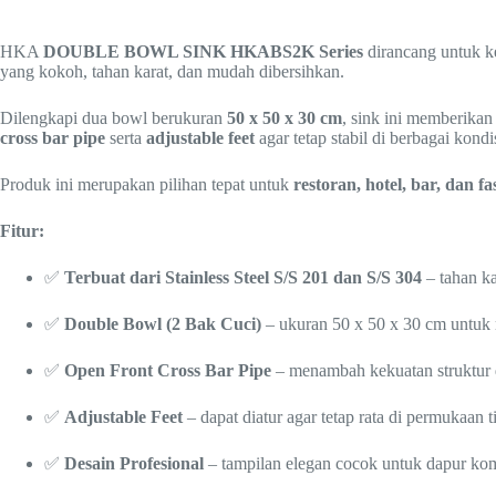
HKA
DOUBLE BOWL SINK HKABS2K Series
dirancang untuk ke
yang kokoh, tahan karat, dan mudah dibersihkan.
Dilengkapi dua bowl berukuran
50 x 50 x 30 cm
, sink ini memberikan
cross bar pipe
serta
adjustable feet
agar tetap stabil di berbagai kondis
Produk ini merupakan pilihan tepat untuk
restoran, hotel, bar, dan fa
Fitur:
✅
Terbuat dari Stainless Steel S/S 201 dan S/S 304
– tahan ka
✅
Double Bowl (2 Bak Cuci)
– ukuran 50 x 50 x 30 cm untuk 
✅
Open Front Cross Bar Pipe
– menambah kekuatan struktur d
✅
Adjustable Feet
– dapat diatur agar tetap rata di permukaan ti
✅
Desain Profesional
– tampilan elegan cocok untuk dapur kom