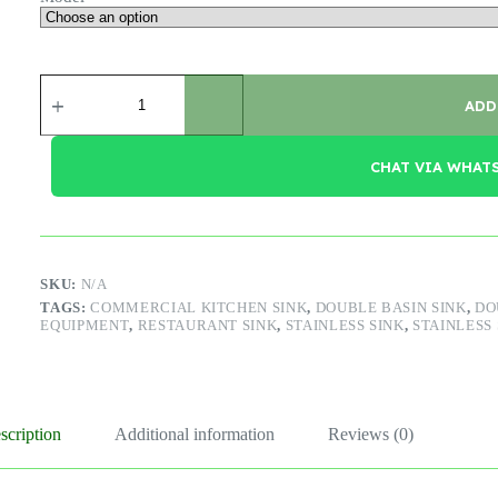
Double
Bowl
ADD
Sink
quantity
CHAT VIA WHAT
SKU:
N/A
TAGS:
COMMERCIAL KITCHEN SINK
,
DOUBLE BASIN SINK
,
DO
EQUIPMENT
,
RESTAURANT SINK
,
STAINLESS SINK
,
STAINLESS 
scription
Additional information
Reviews (0)