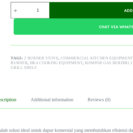
Gas
Standing
ADD
Open
2
Burner
CHAT VIA WHAT
Under
Grill
Shelf
quantity
TAGS:
2 BURNER STOVE
,
COMMERCIAL KITCHEN EQUIPMENT
BURNER
,
HKA COOKING EQUIPMENT
,
KOMPOR GAS BERDIRI 
GRILL SHELF
scription
Additional information
Reviews (0)
alah solusi ideal untuk dapur komersial yang membutuhkan efisiensi d