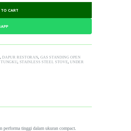
 TO CART
SAPP
,
DAPUR RESTORAN
,
GAS STANDING OPEN
2 TUNGKU
,
STAINLESS STEEL STOVE
,
UNDER
an performa tinggi dalam ukuran compact.