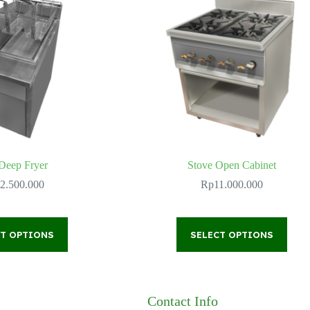
Deep Fryer
Stove Open Cabinet
2.500.000
Rp
11.000.000
This
This
CT OPTIONS
product
SELECT OPTIONS
product
has
has
multiple
multiple
variants.
variants.
The
The
options
options
Contact Info
may
may