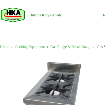
Skip
to
content
Hutama Karya Abadi
H
Home
Cooking Equipment
Gas Range & Kwali Range
Gas S