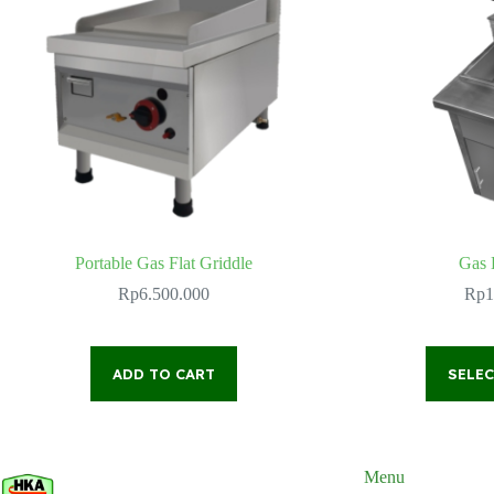
Portable Gas Flat Griddle
Gas 
Rp
6.500.000
Rp
1
ADD TO CART
SELE
Menu