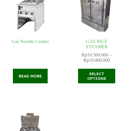
Gas Noodle Cooker
GAS RICE
STEAMER
Rp
10.500.000
–
Price
Rp
19.000.000
range:
Rp10.500.
This
SELECT
through
READ MORE
product
OPTIONS
Rp19.000.
has
multiple
variants.
The
options
may
be
chosen
on
the