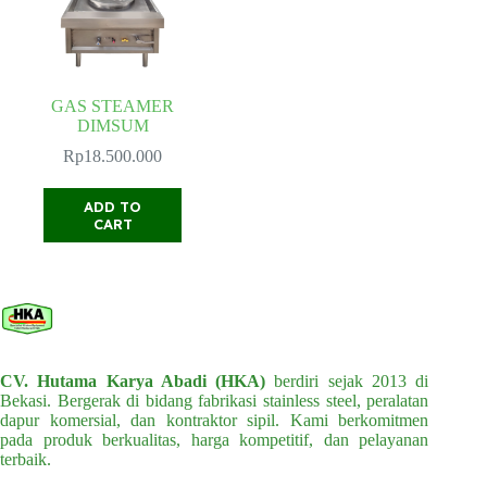
product
page
GAS STEAMER
DIMSUM
Rp
18.500.000
ADD TO
CART
CV. Hutama Karya Abadi (HKA)
berdiri sejak 2013 di
Bekasi. Bergerak di bidang fabrikasi stainless steel, peralatan
dapur komersial, dan kontraktor sipil. Kami berkomitmen
pada produk berkualitas, harga kompetitif, dan pelayanan
terbaik.