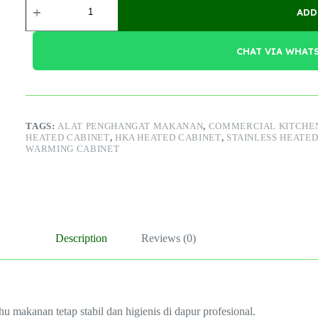
Cabinet
ADD
quantity
CHAT VIA WHAT
TAGS:
ALAT PENGHANGAT MAKANAN
,
COMMERCIAL KITCHE
HEATED CABINET
,
HKA HEATED CABINET
,
STAINLESS HEATED
WARMING CABINET
Description
Reviews (0)
u makanan tetap stabil dan higienis di dapur profesional.