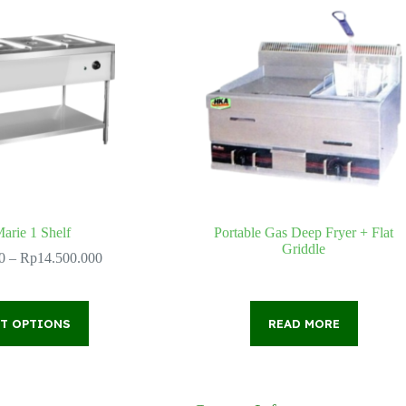
arie 1 Shelf
Portable Gas Deep Fryer + Flat
Griddle
Price
0
–
Rp
14.500.000
range:
Rp7.500.000
through
This
Rp14.500.000
CT OPTIONS
product
READ MORE
has
multiple
variants.
The
options