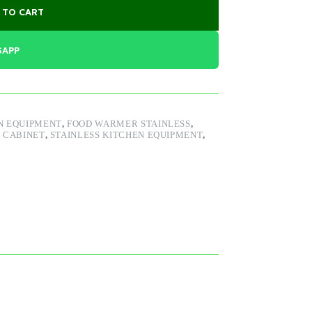
 TO CART
SAPP
N EQUIPMENT
,
FOOD WARMER STAINLESS
,
 CABINET
,
STAINLESS KITCHEN EQUIPMENT
,