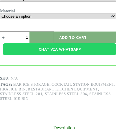
Material
Ice
ADD TO CART
Bin
Stainless
Steel
CHAT VIA WHATSAPP
quantity
SKU:
N/A
TAGS:
BAR ICE STORAGE
,
COCKTAIL STATION EQUIPMENT
,
HKA
,
ICE BIN
,
RESTAURANT KITCHEN EQUIPMENT
,
STAINLESS STEEL 201
,
STAINLESS STEEL 304
,
STAINLESS
STEEL ICE BIN
Description