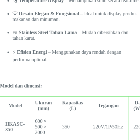
🔢
Temperature Display
– Menampilkan suhu secara real-time.
💡
Desain Elegan & Fungsional
– Ideal untuk display produk
makanan dan minuman.
🧼
Stainless Steel Tahan Lama
– Mudah dibersihkan dan
tahan karat.
⚡
Efisien Energi
– Menggunakan daya rendah dengan
performa optimal.
Model dan dimensi:
Ukuran
Kapasitas
D
Model
Tegangan
(mm)
(L)
(W
600 ×
HKASC-
500 ×
350
220V/1P/50Hz
22
350
2000