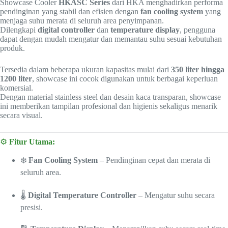
Showcase Cooler
HKASC Series
dari HKA menghadirkan performa
pendinginan yang stabil dan efisien dengan
fan cooling system
yang
menjaga suhu merata di seluruh area penyimpanan.
Dilengkapi
digital controller
dan
temperature display
, pengguna
dapat dengan mudah mengatur dan memantau suhu sesuai kebutuhan
produk.
Tersedia dalam beberapa ukuran kapasitas mulai dari
350 liter hingga
1200 liter
, showcase ini cocok digunakan untuk berbagai keperluan
komersial.
Dengan material stainless steel dan desain kaca transparan, showcase
ini memberikan tampilan profesional dan higienis sekaligus menarik
secara visual.
⚙️
Fitur Utama:
❄️
Fan Cooling System
– Pendinginan cepat dan merata di
seluruh area.
🌡️
Digital Temperature Controller
– Mengatur suhu secara
presisi.