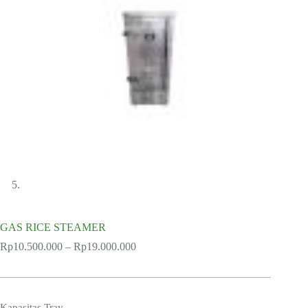
GAS RICE STEAMER
Price
Rp
10.500.000
–
Rp
19.000.000
range:
Rp10.500.000
through
Rp19.000.000
Kapasitas Tray