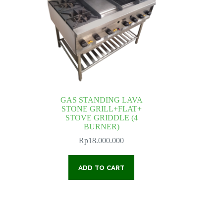
GAS STANDING LAVA
STONE GRILL+FLAT+
ice
STOVE GRIDDLE (4
nge:
BURNER)
7.500.000
rough
Rp
18.000.000
14.500.000
ADD TO CART