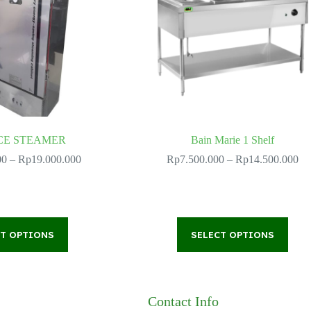
CE STEAMER
Bain Marie 1 Shelf
Price
Pr
00
–
Rp
19.000.000
Rp
7.500.000
–
Rp
14.500.000
range:
ra
Rp10.500.000
Rp
through
th
Rp19.000.000
Rp
This
This
CT OPTIONS
product
SELECT OPTIONS
product
has
has
multiple
multiple
variants.
variants.
The
The
options
options
Contact Info
may
may