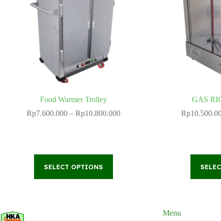
Food Warmer Trolley
GAS RI
Price
Rp
7.600.000
–
Rp
10.800.000
Rp
10.500.0
range:
Rp7.600.000
through
Rp10.800.000
This
SELECT OPTIONS
product
SELE
has
multiple
variants.
The
options
Menu
may