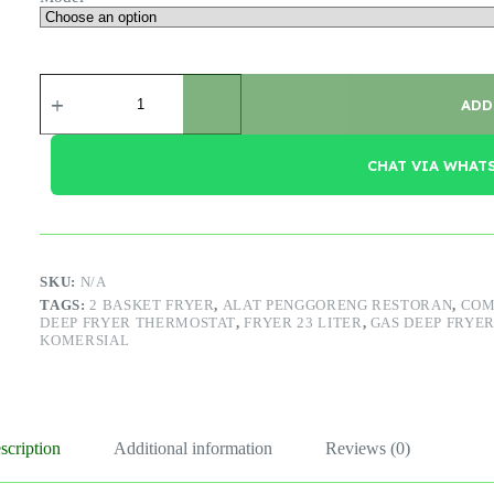
Gas
Deep
ADD
Fryer
quantity
CHAT VIA WHAT
SKU:
N/A
TAGS:
2 BASKET FRYER
,
ALAT PENGGORENG RESTORAN
,
COM
DEEP FRYER THERMOSTAT
,
FRYER 23 LITER
,
GAS DEEP FRYE
KOMERSIAL
scription
Additional information
Reviews (0)