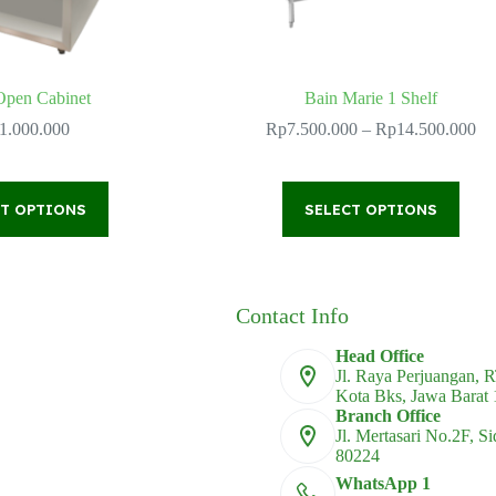
Open Cabinet
Bain Marie 1 Shelf
Pr
1.000.000
Rp
7.500.000
–
Rp
14.500.000
ra
Rp
th
This
This
Rp
CT OPTIONS
product
SELECT OPTIONS
product
has
has
multiple
multiple
variants.
variants.
The
The
options
options
Contact Info
may
may
be
be
Head Office
chosen
chosen
Jl. Raya Perjuangan, 
on
on
Kota Bks, Jawa Barat
the
the
Branch Office
product
product
Jl. Mertasari No.2F, S
page
page
80224
WhatsApp 1