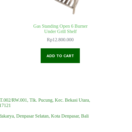
Gas Standing Open 6 Burner
Under Grill Shelf
ice
nge:
Rp
12.800.000
7.500.000
rough
14.500.000
ADD TO CART
RT.002/RW.001, Tlk. Pucung, Kec. Bekasi Utara,
 17121
idakarya, Denpasar Selatan, Kota Denpasar, Bali