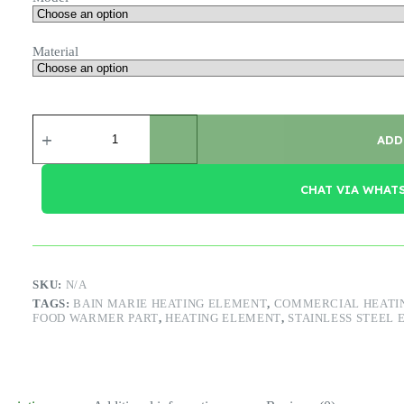
Material
Heating
Element
ADD
with
On/Off
Switch
CHAT VIA WHAT
quantity
SKU:
N/A
TAGS:
BAIN MARIE HEATING ELEMENT
,
COMMERCIAL HEATI
FOOD WARMER PART
,
HEATING ELEMENT
,
STAINLESS STEEL