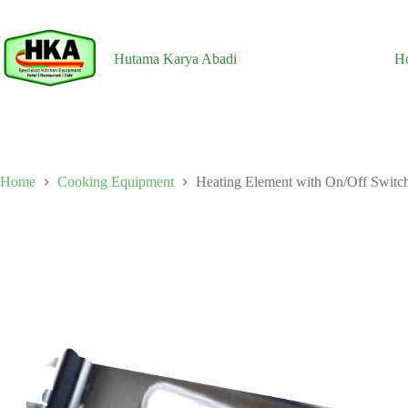
Skip
to
content
Hutama Karya Abadi
H
Home
Cooking Equipment
Heating Element with On/Off Switc