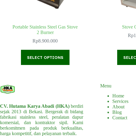
Portable Stainless Steel Gas Stove
Stove 
2 Burner
Rp
1
Rp
8.900.000
This
SELECT OPTIONS
product
SELE
has
multiple
variants.
The
options
Menu
may
Home
be
Services
chosen
CV. Hutama Karya Abadi (HKA)
berdiri
About
on
sejak 2013 di Bekasi. Bergerak di bidang
Blog
the
fabrikasi stainless steel, peralatan dapur
Contact
product
komersial, dan kontraktor sipil. Kami
page
berkomitmen pada produk berkualitas,
harga kompetitif, dan pelayanan terbaik.