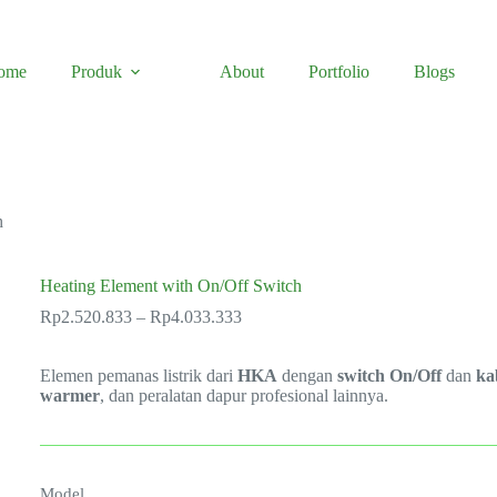
ome
Produk
About
Portfolio
Blogs
h
Heating Element with On/Off Switch
Price
Rp
2.520.833
–
Rp
4.033.333
range:
Rp2.520.833
Elemen pemanas listrik dari
HKA
through
dengan
switch On/Off
dan
ka
warmer
, dan peralatan dapur profesional lainnya.
Rp4.033.333
Model